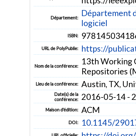
https://ieeex
Département de
Département:
logiciel
97814503418
ISBN:
https://public
URL de PolyPublie:
13th Working 
Nom de la conférence:
Repositories 
Austin, TX, Uni
Lieu de la conférence:
Date(s) de la
2016-05-14 - 
conférence:
ACM
Maison d'édition:
10.1145/2901
DOI:
https://doi.o
URL officielle: