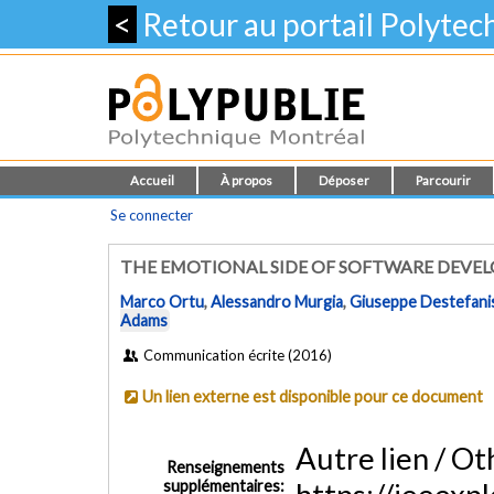
<
Retour au portail Polyte
Accueil
À propos
Déposer
Parcourir
Se connecter
THE EMOTIONAL SIDE OF SOFTWARE DEVELO
Marco Ortu
,
Alessandro Murgia
,
Giuseppe Destefani
Adams
Communication écrite (2016)
Un lien externe est disponible pour ce document
Autre lien / Oth
Renseignements
supplémentaires: