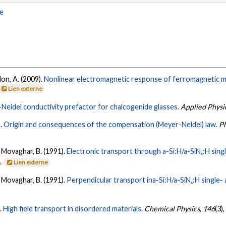
re
lon, A. (2009).
Nonlinear electromagnetic response of ferromagnetic m
Lien externe
eidel conductivity prefactor for chalcogenide glasses.
Applied Physi
).
Origin and consequences of the compensation (Meyer-Neldel) law.
Ph
& Movaghar, B. (1991).
Electronic transport through a-Si:H/a-SiNₓ:H sing
.
Lien externe
& Movaghar, B. (1991).
Perpendicular transport ina-Si:H/a-SiNₓ:H single-
).
High field transport in disordered materials.
Chemical Physics
,
146
(3)