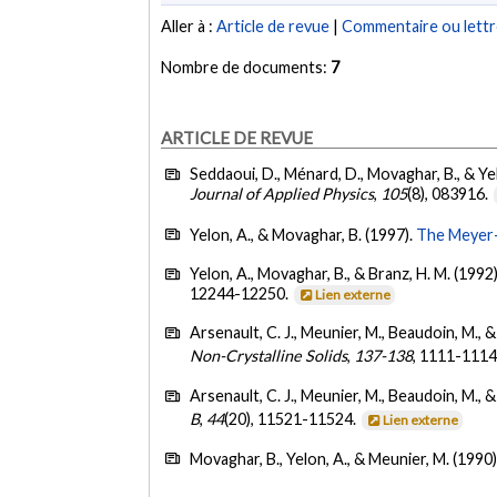
Aller à :
Article de revue
|
Commentaire ou lett
Nombre de documents:
7
ARTICLE DE REVUE
Seddaoui, D., Ménard, D., Movaghar, B., & Ye
Journal of Applied Physics
,
105
(8), 083916.
Yelon, A., & Movaghar, B. (1997).
The Meyer-N
Yelon, A., Movaghar, B., & Branz, H. M. (1992
12244-12250.
Lien externe
Arsenault, C. J., Meunier, M., Beaudoin, M., 
Non-Crystalline Solids
,
137-138
, 1111-1114
Arsenault, C. J., Meunier, M., Beaudoin, M., 
B
,
44
(20), 11521-11524.
Lien externe
Movaghar, B., Yelon, A., & Meunier, M. (1990