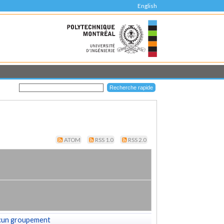
English
ATOM
RSS 1.0
RSS 2.0
cun groupement