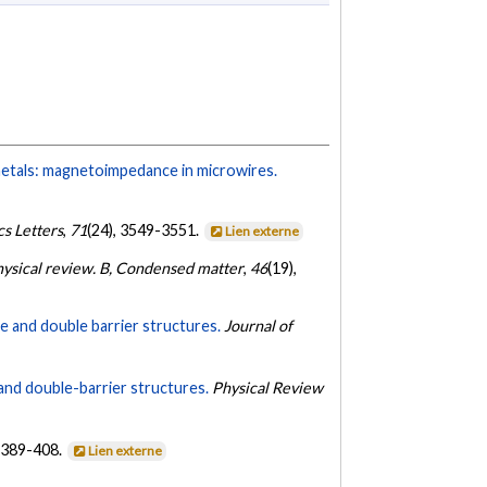
etals: magnetoimpedance in microwires.
cs Letters
,
71
(24), 3549-3551.
Lien externe
ysical review. B, Condensed matter
,
46
(19),
le and double barrier structures.
Journal of
 and double-barrier structures.
Physical Review
, 389-408.
Lien externe