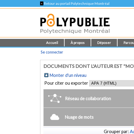
<
Retour au portail Polytechnique Montréal
Accueil
À propos
Déposer
Parcou
Se connecter
DOCUMENTS DONT L'AUTEUR EST "MOV
Monter d'un niveau
Pour citer ou exporter
Réseau de collaboration
Nuage de mots
Grouper par:
Au