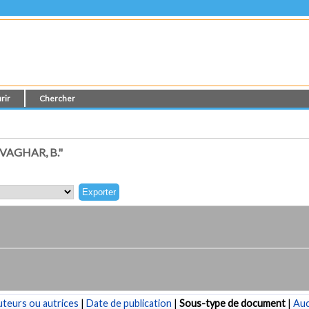
rir
Chercher
AGHAR, B."
teurs ou autrices
|
Date de publication
|
Sous-type de document
|
Au