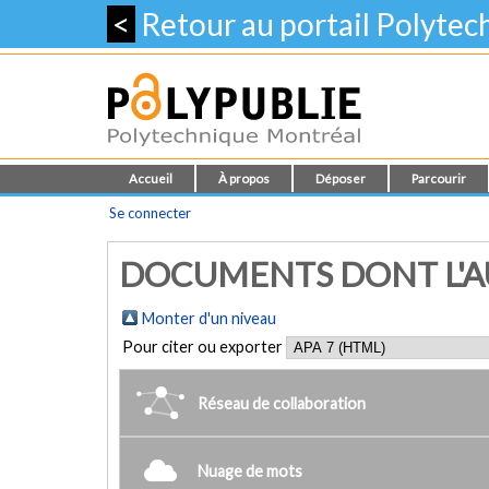
<
Retour au portail Polyte
Accueil
À propos
Déposer
Parcourir
Se connecter
DOCUMENTS DONT L'AU
Monter d'un niveau
Pour citer ou exporter
Réseau de collaboration
Nuage de mots