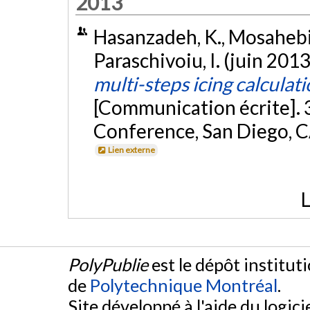
2013
Hasanzadeh, K., Mosahebi,
Paraschivoiu, I. (juin 2013
multi-steps icing calcul
[Communication écrite].
Conference, San Diego, CA
Lien externe
L
PolyPublie
est le dépôt institut
de
Polytechnique Montréal
.
Site développé à l'aide du logicie