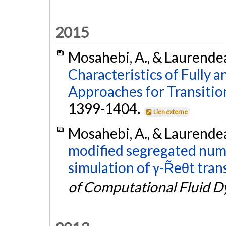
2015
Mosahebi, A., & Laurendea
Characteristics of Fully 
Approaches for Transitio
1399-1404.
Lien externe
Mosahebi, A., & Laurendea
modified segregated nume
simulation of γ-R̃eθt tran
of Computational Fluid 