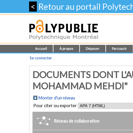
<
Retour au portail Polyte
Accueil
À propos
Déposer
Parcourir
Se connecter
DOCUMENTS DONT L'A
MOHAMMAD MEHDI"
Monter d'un niveau
Pour citer ou exporter
Réseau de collaboration