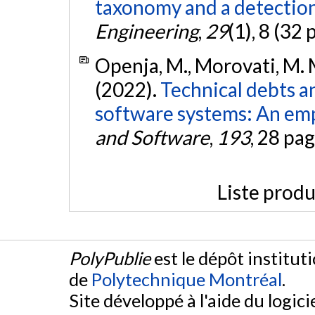
taxonomy and a detectio
Engineering
,
29
(1), 8 (32 
Openja, M., Morovati, M. M.
(2022).
Technical debts a
software systems: An empi
and Software
,
193
, 28 pa
Liste produ
PolyPublie
est le dépôt institut
de
Polytechnique Montréal
.
Site développé à l'aide du logicie