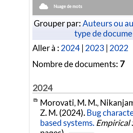
Nuage de mots
Grouper par:
Auteurs ou au
type de docume
Aller à :
2024
|
2023
|
2022
Nombre de documents:
7
2024
Morovati, M. M., Nikanjam,
Z. M. (2024).
Bug characte
based systems.
Empirical
pages).