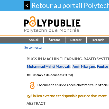
<
Retour au portail Polyte
Accueil
À propos
Déposer
Parcourir
Se connecter
BUGS IN MACHINE LEARNING-BASED SYST
Mohammad Mehdi Morovati
,
Amin Nikanjam
,
Foutse
Ensemble de données (2023)
Document en libre accès chez l'éditeur officiel
Un lien externe est disponible pour ce document
ABSTRACT