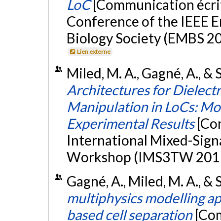
LoC
[Communication écrit
Conference of the IEEE E
Biology Society (EMBS 201
Lien externe
Miled, M. A., Gagné, A., &
Architectures for Dielect
Manipulation in LoCs: Mo
Experimental Results
[Co
International Mixed-Sign
Workshop (IMS3TW 2011)
Gagné, A., Miled, M. A., &
multiphysics modelling ap
based cell separation
[Com