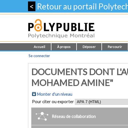
<
Retour au portail Polyte
Accueil
À propos
Déposer
Parcourir
Se connecter
DOCUMENTS DONT L'AU
MOHAMED AMINE"
Monter d'un niveau
Pour citer ou exporter
Réseau de collaboration