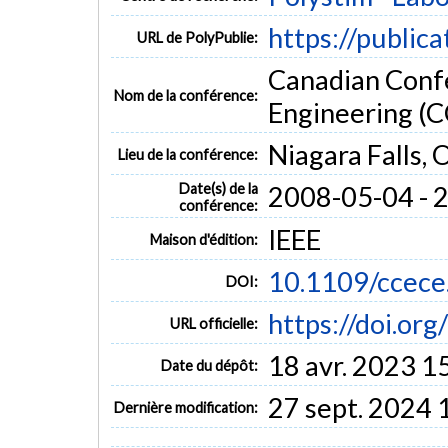
https://public
URL de PolyPublie:
Canadian Confe
Nom de la conférence:
Engineering (
Niagara Falls, 
Lieu de la conférence:
Date(s) de la
2008-05-04 - 
conférence:
IEEE
Maison d'édition:
10.1109/ccec
DOI:
https://doi.o
URL officielle:
18 avr. 2023 1
Date du dépôt:
27 sept. 2024 
Dernière modification: