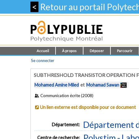
<
Retour au portail Polyte
Accueil
À propos
Déposer
Parcourir
Se connecter
SUBTHRESHOLD TRANSISTOR OPERATION FO
Mohamed Amine Miled
et
Mohamad Sawan
Communication écrite (2008)
Un lien externe est disponible pour ce document
Département d
Département:
Polystim - Lab
Centre de recherche: