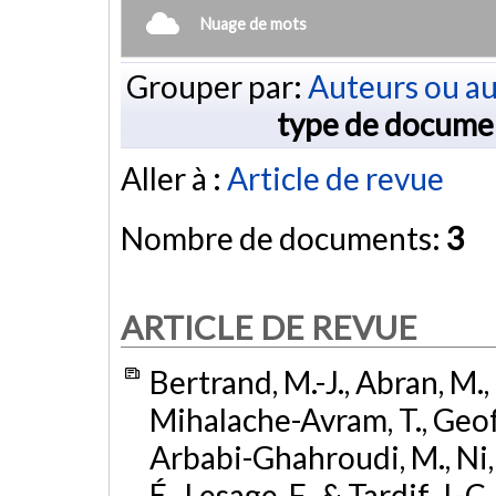
Nuage de mots
Grouper par:
Auteurs ou au
type de docume
Aller à :
Article de revue
Nombre de documents:
3
ARTICLE DE REVUE
Bertrand, M.-J., Abran, M., 
Mihalache-Avram, T., Geoffro
Arbabi-Ghahroudi, M., Ni, F.
É., Lesage, F., & Tardif, J.-