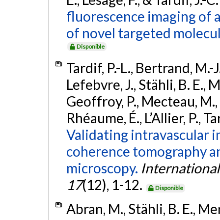
fluorescence imaging of a
of novel targeted molecul
Disponible
Tardif, P.-L., Bertrand, M.-
Lefebvre, J., Stähli, B. E.,
Geoffroy, P., Mecteau, M., B
Rhéaume, É., L’Allier, P., Ta
Validating intravascular i
coherence tomography an
microscopy.
International
17
(12), 1-12.
Disponible
Abran, M., Stähli, B. E., M