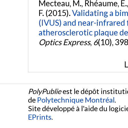
Mecteau, M., Rhéaume, E., B
F. (2015).
Validating a bi
(IVUS) and near-infrared 
atherosclerotic plaque de
Optics Express
,
6
(10), 39
L
PolyPublie
est le dépôt institut
de
Polytechnique Montréal
.
Site développé à l'aide du logicie
EPrints
.