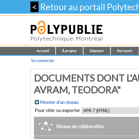
<
Retour au portail Polyte
Accueil
À propos
Déposer
Parcourir
Se connecter
DOCUMENTS DONT L'A
AVRAM, TEODORA"
Monter d'un niveau
Pour citer ou exporter
Réseau de collaboration