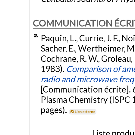
COMMUNICATION ÉCRI
Paquin, L., Currie, J. F., 
Sacher, E., Wertheimer, M. R
Cochrane, R. W., Groleau, R.,
1983).
Comparison of amor
radio and microwave freq
[Communication écrite]. 
Plasma Chemistry (ISPC 1
pages).
Lien externe
Liste produ