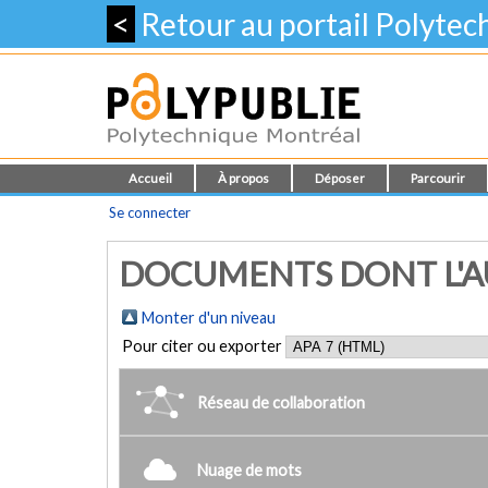
<
Retour au portail Polyte
Accueil
À propos
Déposer
Parcourir
Se connecter
DOCUMENTS DONT L'AUT
Monter d'un niveau
Pour citer ou exporter
Réseau de collaboration
Nuage de mots