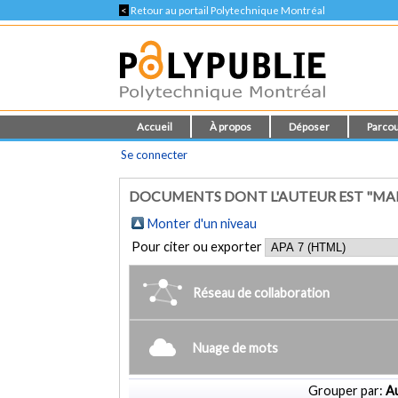
<
Retour au portail Polytechnique Montréal
Accueil
À propos
Déposer
Parcou
Se connecter
DOCUMENTS DONT L'AUTEUR EST "MART
Monter d'un niveau
Pour citer ou exporter
Réseau de collaboration
Nuage de mots
Grouper par:
Au