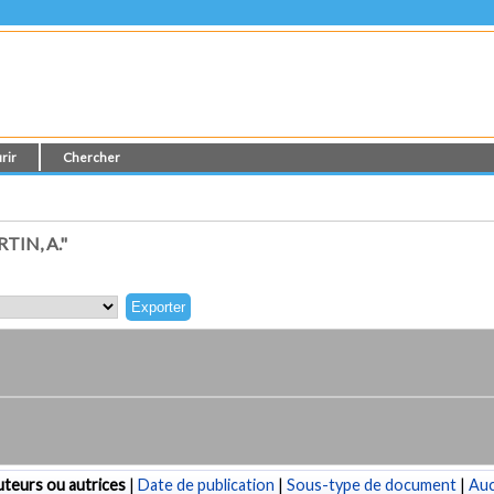
rir
Chercher
IN, A."
teurs ou autrices
|
Date de publication
|
Sous-type de document
|
Au