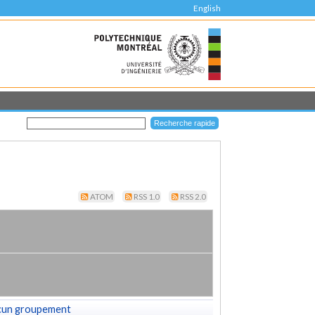
English
ATOM
RSS 1.0
RSS 2.0
cun groupement