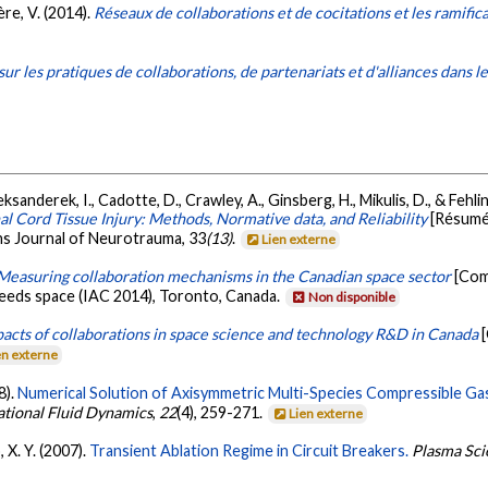
ère, V. (2014).
Réseaux de collaborations et de cocitations et les ramific
t sur les pratiques de collaborations, de partenariats et d'alliances dans l
ksanderek, I., Cadotte, D., Crawley, A., Ginsberg, H., Mikulis, D., & Fehlin
al Cord Tissue Injury: Methods, Normative data, and Reliability
[Résumé
ns Journal of Neurotrauma, 33
(13)
.
Lien externe
Measuring collaboration mechanisms in the Canadian space sector
[Com
eeds space (IAC 2014), Toronto, Canada.
Non disponible
acts of collaborations in space science and technology R&D in Canada
en externe
8).
Numerical Solution of Axisymmetric Multi-Species Compressible Ga
ational Fluid Dynamics
,
22
(4), 259-271.
Lien externe
, X. Y. (2007).
Transient Ablation Regime in Circuit Breakers.
Plasma Sci