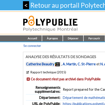
<
Retour au portail Polyte
Accueil
À propos
Déposer
Parcourir
Se connecter
ANALYSE DES RÉSULTATS DE SONDAGES
Catherine Beaudry
,
A. Martin
,
C. St-Pierre
et
N.
Rapport technique (2015)
Ce document n'est pas archivé dans PolyPublie
Renseignements
Report prepared for the Ca
supplémentaires:
Département:
Département de mathématiqu
URL de PolyPublie:
https://publications.polymtl