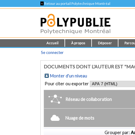
<
Retour au portail Polytechnique Montréal
Accueil
À propos
Déposer
Parcou
Se connecter
DOCUMENTS DONT L'AUTEUR EST "MAO, 
Monter d'un niveau
Pour citer ou exporter
Réseau de collaboration
Nuage de mots
Grouper par:
Au