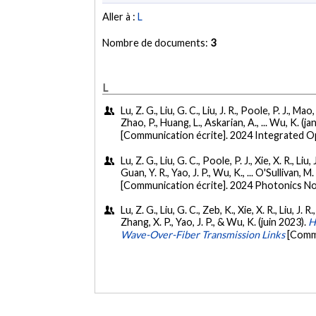
Aller à :
L
Nombre de documents:
3
L
Lu, Z. G., Liu, G. C., Liu, J. R., Poole, P. J., M
Zhao, P., Huang, L., Askarian, A., ... Wu, K. (j
[Communication écrite]. 2024 Integrated Op
Lu, Z. G., Liu, G. C., Poole, P. J., Xie, X. R., Li
Guan, Y. R., Yao, J. P., Wu, K., ... O'Sullivan, M
[Communication écrite]. 2024 Photonics No
Lu, Z. G., Liu, G. C., Zeb, K., Xie, X. R., Liu, J
Zhang, X. P., Yao, J. P., & Wu, K. (juin 2023).
H
Wave-Over-Fiber Transmission Links
[Commu