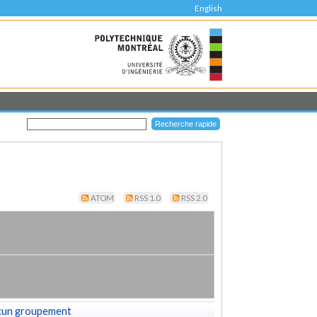
English
ATOM
RSS 1.0
RSS 2.0
cun groupement