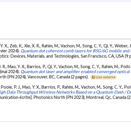
ao, Y. X., Zeb, K., Xie, X. R., Rahim, M., Vachon, M., Song, C. Y., Qi, Y., Weber,
anvier 2024).
Quantum dot coherent comb lasers for B5G/6G mobile and 
tics: Devices, Materials, and Technologies, San Francisco, CA, USA (9 
u, J. R., Mao, Y. X., Barrios, P., Qi, Y., Vachon, M., Song, C. Y., Rahim, M., Poi
. (mai 2024).
Quantum dot laser and amplifier enabled converged optical
rth (PN 2024), Vancouver, BC, Canada (2 pages).
Lien externe
. R., Poole, P. J., Mao, Y. X., Barrios, P., Rahim, M., Vachon, M., Song, C. Y., 
igh Data Throughput Wireless Networks Based on a Quantum Dash / Do
nication écrite]. Photonics North (PN 2023), Montreal, Qc, Canada (2