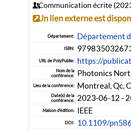
Communication écrite (202
Un lien externe est dispo
Département de
Département:
97983503267
ISBN:
https://publica
URL de PolyPublie:
Nom de la
Photonics Nort
conférence:
Montreal, Qc, 
Lieu de la conférence:
Date(s) de la
2023-06-12 - 
conférence:
IEEE
Maison d'édition:
10.1109/pn58
DOI: