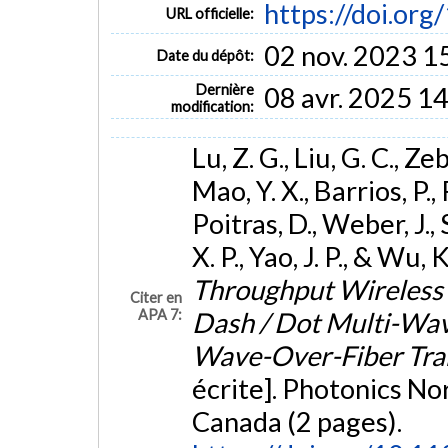
https://doi.o
URL officielle:
02 nov. 2023 1
Date du dépôt:
Dernière
08 avr. 2025 1
modification:
Lu, Z. G., Liu, G. C., Zeb,
Mao, Y. X., Barrios, P.,
Poitras, D., Weber, J.,
X. P., Yao, J. P., & Wu, 
Throughput Wireless
Citer en
APA 7:
Dash / Dot Multi-Wav
Wave-Over-Fiber Tra
écrite]. Photonics No
Canada (2 pages).