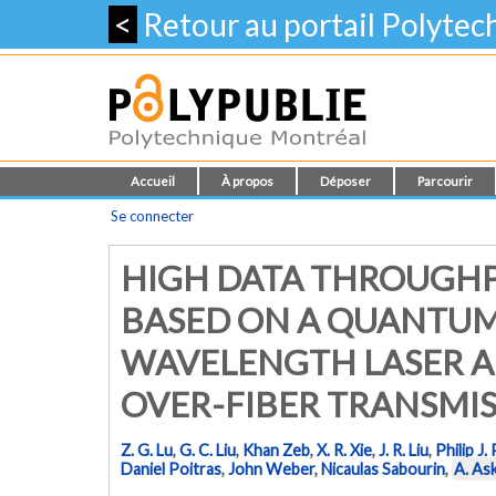
<
Retour au portail Polyte
Accueil
À propos
Déposer
Parcourir
Se connecter
HIGH DATA THROUGH
BASED ON A QUANTUM 
WAVELENGTH LASER A
OVER-FIBER TRANSMIS
Z. G. Lu
,
G. C. Liu
,
Khan Zeb
,
X. R. Xie
,
J. R. Liu
,
Philip J.
Daniel Poitras
,
John Weber
,
Nicaulas Sabourin
,
A. As