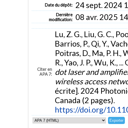
24 sept. 2024 
Date du dépôt:
Dernière
08 avr. 2025 1
modification:
Lu, Z. G., Liu, G. C., Pool
Barrios, P., Qi, Y., Vac
Poitras, D., Ma, P. H., 
R., Yao, J. P., Wu, K., .
Citer en
dot laser and amplifi
APA 7:
wireless access netw
écrite]. 2024 Photon
Canada (2 pages).
https://doi.org/10.