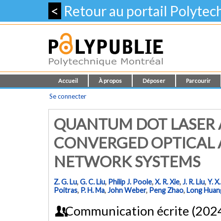
<
Retour au portail Polyte
Accueil
À propos
Déposer
Parcourir
Se connecter
QUANTUM DOT LASER 
CONVERGED OPTICAL 
NETWORK SYSTEMS
Z. G. Lu
,
G. C. Liu
,
Philip J. Poole
,
X. R. Xie
,
J. R. Liu
,
Y. X
Poitras
,
P. H. Ma
,
John Weber
,
Peng Zhao
,
Long Huan
Communication écrite (202