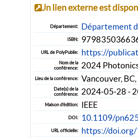
Un lien externe est dispo
Département de
Département:
97983503663
ISBN:
https://publica
URL de PolyPublie:
Nom de la
2024 Photonics
conférence:
Vancouver, BC,
Lieu de la conférence:
Date(s) de la
2024-05-28 - 
conférence:
IEEE
Maison d'édition:
10.1109/pn62
DOI:
https://doi.o
URL officielle: