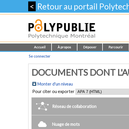
<
Retour au portail Polyte
Accueil
À propos
Déposer
Parcourir
Se connecter
DOCUMENTS DONT L'AUT
Monter d'un niveau
Pour citer ou exporter
Réseau de collaboration
Nuage de mots