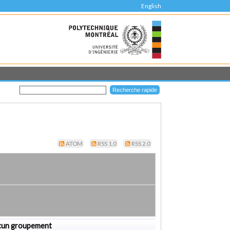
English
ATOM
RSS 1.0
RSS 2.0
cun groupement