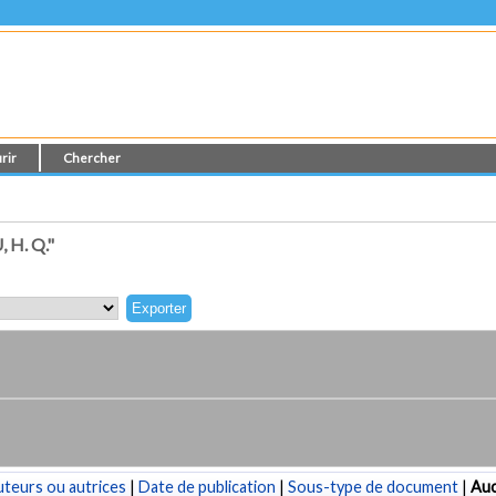
rir
Chercher
H. Q."
teurs ou autrices
|
Date de publication
|
Sous-type de document
|
Au