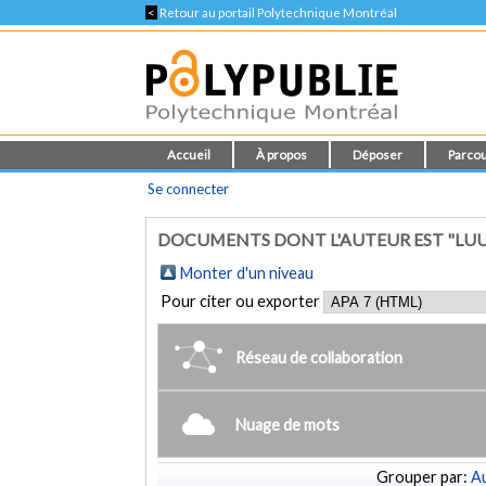
<
Retour au portail Polytechnique Montréal
Accueil
À propos
Déposer
Parcou
Se connecter
DOCUMENTS DONT L'AUTEUR EST "LUU, 
Monter d'un niveau
Pour citer ou exporter
Réseau de collaboration
Nuage de mots
Grouper par:
Au