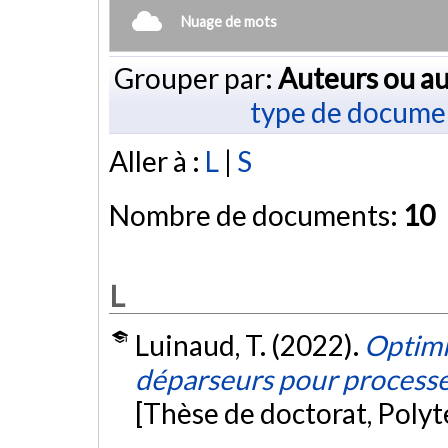
Nuage de mots
Grouper par:
Auteurs ou au
type de docume
Aller à :
L
|
S
Nombre de documents:
10
L
Luinaud, T. (2022).
Optimi
déparseurs pour process
[Thèse de doctorat, Poly