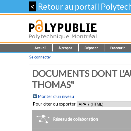
<
Retour au portail Polyte
Accueil
À propos
Déposer
Parcourir
Se connecter
DOCUMENTS DONT L'AU
THOMAS"
Monter d'un niveau
Pour citer ou exporter
Réseau de collaboration