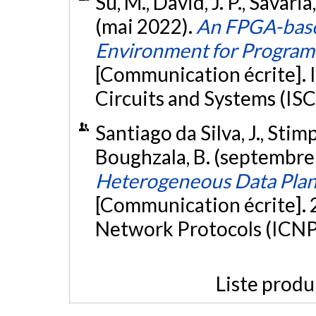
Su, M., David, J. P., Savaria
(mai 2022).
An FPGA-base
Environment for Progra
[Communication écrite]. 
Circuits and Systems (ISC
Santiago da Silva, J., Stimpf
Boughzala, B. (septembre
Heterogeneous Data Plane
[Communication écrite]. 
Network Protocols (ICNP
Liste produ