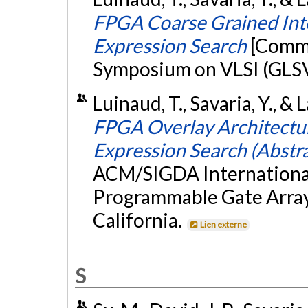
FPGA Coarse Grained Inte
Expression Search
[Commu
Symposium on VLSI (GLSVL
Luinaud, T., Savaria, Y., & 
FPGA Overlay Architectur
Expression Search (Abstra
ACM/SIGDA International
Programmable Gate Array
California.
Lien externe
S