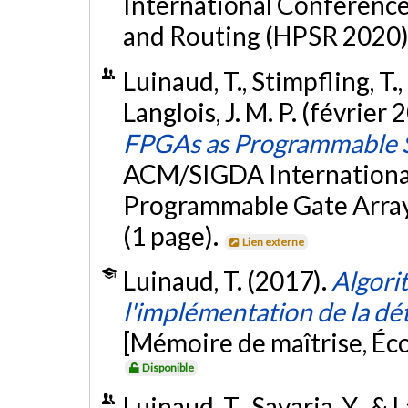
International Conferenc
and Routing (HPSR 2020) 
Luinaud, T., Stimpfling, T., 
Langlois, J. M. P. (février 
FPGAs as Programmable 
ACM/SIGDA International
Programmable Gate Array
(1 page).
Lien externe
Luinaud, T. (2017).
Algori
l'implémentation de la dé
[Mémoire de maîtrise, Éc
Disponible
Luinaud, T., Savaria, Y., & 