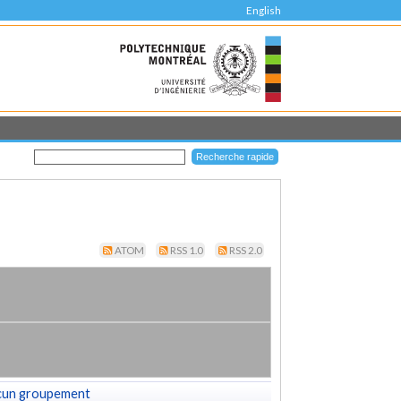
English
ATOM
RSS 1.0
RSS 2.0
cun groupement