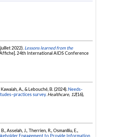
(juillet 2022).
Lessons learned from the
[Affiche]. 24th International AIDS Conference
B., Kawaiah, A., & Lebouché, B. (2024).
Needs-
itudes–practices survey.
Healthcare
,
12
(16),
B., Asselah, J., Therrien, R., Osmanlliu, E.,
takeholder Engagement to Provide Information