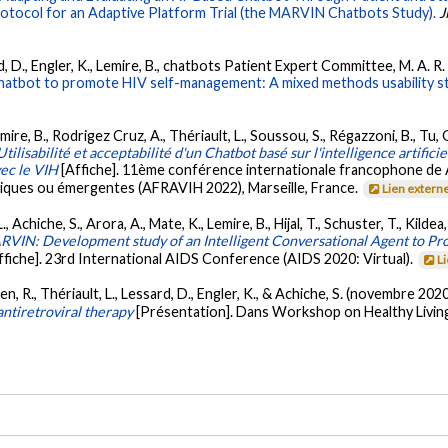
rotocol for an Adaptive Platform Trial (the MARVIN Chatbots Study).
J
ard, D., Engler, K., Lemire, B., chatbots Patient Expert Committee, M. A. R.
Chatbot to promote HIV self-management: A mixed methods usability s
Lemire, B., Rodrigez Cruz, A., Thériault, L., Soussou, S., Régazzoni, B., Tu, 
Utilisabilité et acceptabilité d'un Chatbot basé sur l'intelligence artificie
vec le VIH
[Affiche]. 11ème conférence internationale francophone de 
roniques ou émergentes (AFRAVIH 2022), Marseille, France.
Lien extern
, Achiche, S., Arora, A., Mate, K., Lemire, B., Hijal, T., Schuster, T., Kildea
VIN: Development study of an Intelligent Conversational Agent to Pr
ffiche]. 23rd International AIDS Conference (AIDS 2020: Virtual).
L
ien, R., Thériault, L., Lessard, D., Engler, K., & Achiche, S. (novembre 202
antiretroviral therapy
[Présentation]. Dans Workshop on Healthy Livin