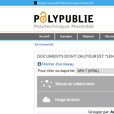
<
Retour au portail Polytechnique Montréal
Accueil
À propos
Déposer
Parcou
Se connecter
DOCUMENTS DONT L'AUTEUR EST "LEM
Monter d'un niveau
Pour citer ou exporter
Réseau de collaboration
Nuage de mots
Grouper par:
Au