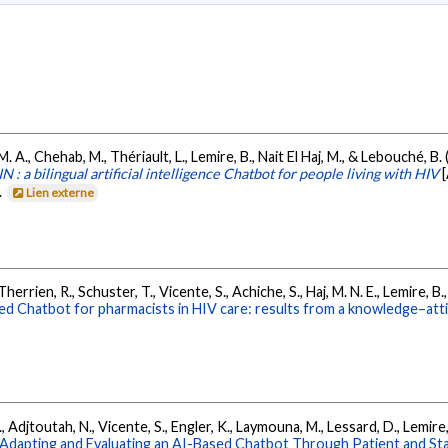
 M. A., Chehab, M., Thériault, L., Lemire, B., Nait El Haj, M., & Lebouché, B. 
a bilingual artificial intelligence Chatbot for people living with HIV
.
Lien externe
Therrien, R., Schuster, T., Vicente, S., Achiche, S., Haj, M. N. E., Lemire, 
ased Chatbot for pharmacists in HIV care: results from a knowledge–att
, Adjtoutah, N., Vicente, S., Engler, K., Laymouna, M., Lessard, D., Lemire, 
Adapting and Evaluating an AI-Based Chatbot Through Patient and S