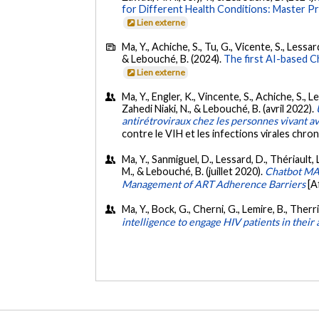
for Different Health Conditions: Master P
Lien externe
Ma, Y., Achiche, S., Tu, G., Vicente, S., Less
& Lebouché, B. (2024).
The first AI-based 
Lien externe
Ma, Y., Engler, K., Vincente, S., Achiche, S., 
Zahedi Niaki, N., & Lebouché, B. (avril 2022).
antirétroviraux chez les personnes vivant a
contre le VIH et les infections virales ch
Ma, Y., Sanmiguel, D., Lessard, D., Thériault, L.
M., & Lebouché, B. (juillet 2020).
Chatbot MAR
Management of ART Adherence Barriers
[A
Ma, Y., Bock, G., Cherni, G., Lemire, B., Therr
intelligence to engage HIV patients in their 