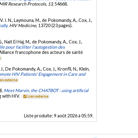
MIR Research Protocols
,
13
, 54668.
 V. I. N., Laymouna, M., de Pokomandy, A., Cox, J.,
tudy.
HIV Medicine
, 13720 (23 pages).
G., Nait Ei Haj, M., de Pokomandy, A., Cox, J.,
lle pour faciliter l'autogestion des
Alliance francophone des acteurs de santé
e
, J., De Pokomandy, A., Cox, J., Kronfli, N., Klein,
omote HIV Patients' Engagement in Care and
ien externe
0).
Meet Marvin, the CHATBOT : using artificial
g with HIV.
Lien externe
Liste produite:
9 août 2026 à 05:59
.