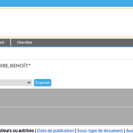
rir
Chercher
IRE, BENOÎT"
teurs ou autrices
|
Date de publication
|
Sous-type de document
|
Au