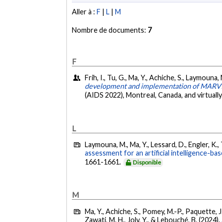
Aller à :
F
|
L
|
M
Nombre de documents:
7
F
Frih, I., Tu, G., Ma, Y., Achiche, S., Laymouna,
development and implementation of MARVIN : 
(AIDS 2022), Montreal, Canada, and virtually
L
Laymouna, M., Ma, Y., Lessard, D., Engler, K., 
assessment for an artificial intelligence-b
1661-1661.
Disponible
M
Ma, Y., Achiche, S., Pomey, M.-P., Paquette, J.
Zawati, M. H., Joly, Y., & Lebouché, B. (2024).