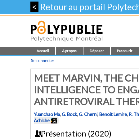
<
Retour au portail Polyte
Accueil
À propos
Déposer
Parcourir
Se connecter
MEET MARVIN, THE CHA
INTELLIGENCE TO ENGA
ANTIRETROVIRAL THE
Yuanchao Ma
,
G. Bock
,
G. Cherni
,
Benoît Lemire
,
R. Th
Achiche
Présentation (2020)