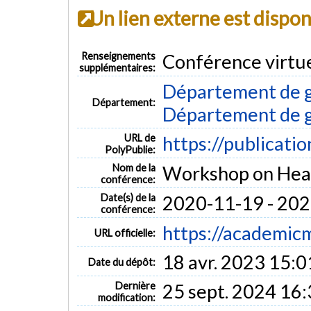
Un lien externe est dispo
Renseignements
Conférence virtue
supplémentaires:
Département de gé
Département:
Département de 
URL de
https://publicati
PolyPublie:
Nom de la
Workshop on Heal
conférence:
Date(s) de la
2020-11-19 - 20
conférence:
https://academic
URL officielle:
18 avr. 2023 15:0
Date du dépôt:
Dernière
25 sept. 2024 16
modification: