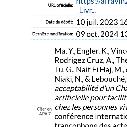
https://afrav
URL officielle:
_Livr...
10 juil. 2023 1
Date du dépôt:
09 oct. 2024 1
Dernière modification:
Ma, Y., Engler, K., Vinc
Rodrigez Cruz, A., Thér
Tu, G., Nait Ei Haj, M.
Niaki, N., & Lebouché,
acceptabilité d'un Cha
artificielle pour facil
chez les personnes vi
Citer en
APA 7:
conférence internati
francophone des acteu