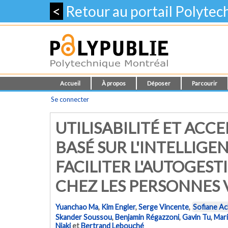
<
Retour au portail Polyte
Accueil
À propos
Déposer
Parcourir
Se connecter
UTILISABILITÉ ET ACC
BASÉ SUR L'INTELLIGE
FACILITER L'AUTOGES
CHEZ LES PERSONNES V
Yuanchao Ma
,
Kim Engler
,
Serge Vincente
,
Sofiane Ac
Skander Soussou
,
Benjamin Régazzoni
,
Gavin Tu
,
Mari
Niaki
et
Bertrand Lebouché