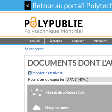
<
Retour au portail Polyte
Accueil
À propos
Déposer
Parcourir
Se connecter
DOCUMENTS DONT L'AU
Monter d'un niveau
Pour citer ou exporter
Réseau de collaboration
Nuage de mots