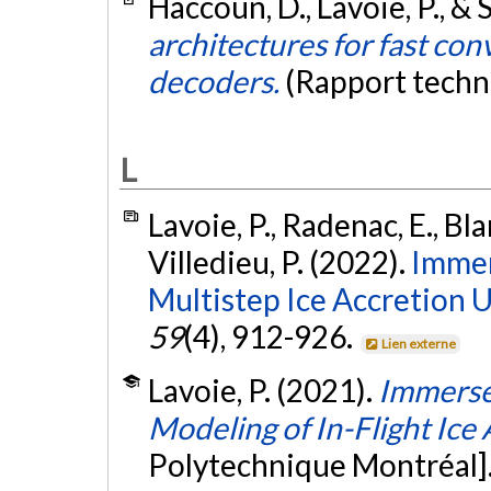
Haccoun, D., Lavoie, P., & 
architectures for fast co
decoders.
(Rapport techn
L
Lavoie, P., Radenac, E., Bl
Villedieu, P. (2022).
Immer
Multistep Ice Accretion U
59
(4), 912-926.
Lien externe
Lavoie, P. (2021).
Immerse
Modeling of In-Flight Ice
Polytechnique Montréal]