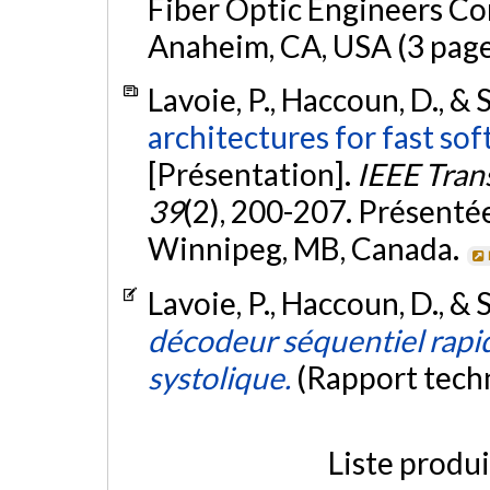
Fiber Optic Engineers C
Anaheim, CA, USA (3 page
Lavoie, P., Haccoun, D., & 
architectures for fast so
[Présentation].
IEEE Tran
39
(2), 200-207. Présenté
Winnipeg, MB, Canada.
Lavoie, P., Haccoun, D., & 
décodeur séquentiel rapid
systolique.
(Rapport tech
Liste produ