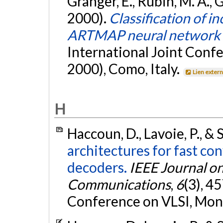
Granger, É., Rubin, M. A., G
2000).
Classification of i
ARTMAP neural network
International Joint Con
2000), Como, Italy.
Lien exter
H
Haccoun, D., Lavoie, P., & 
architectures for fast co
decoders.
IEEE Journal on
Communications
,
6
(3), 4
Conference on VLSI, Mon