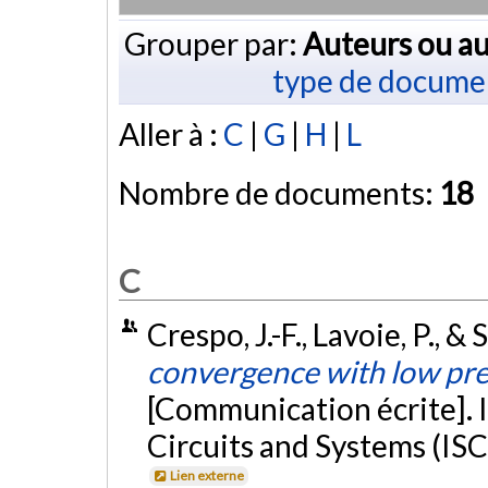
Grouper par:
Auteurs ou au
type de docume
Aller à :
C
|
G
|
H
|
L
Nombre de documents:
18
C
Crespo, J.-F., Lavoie, P., &
convergence with low pre
[Communication écrite]. 
Circuits and Systems (IS
Lien externe