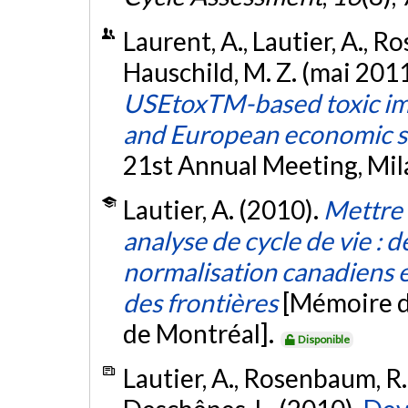
Laurent, A., Lautier, A., Ro
Hauschild, M. Z. (mai 201
USEtoxTM-based toxic im
and European economic 
21st Annual Meeting, Mila
Lautier, A. (2010).
Mettre 
analyse de cycle de vie :
normalisation canadiens e
des frontières
[Mémoire d
de Montréal].
Disponible
Lautier, A., Rosenbaum, R. K