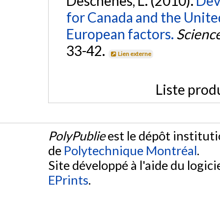
Deschênes, L. (2010).
Dev
for Canada and the Unite
European factors.
Scienc
33-42.
Lien externe
Liste prod
PolyPublie
est le dépôt institut
de
Polytechnique Montréal
.
Site développé à l'aide du logicie
EPrints
.