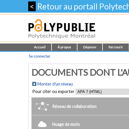
<
Retour au portail Polyte
Accueil
À propos
Déposer
Parcourir
Se connecter
DOCUMENTS DONT L'AU
Monter d'un niveau
Pour citer ou exporter
Réseau de collaboration
Nuage de mots