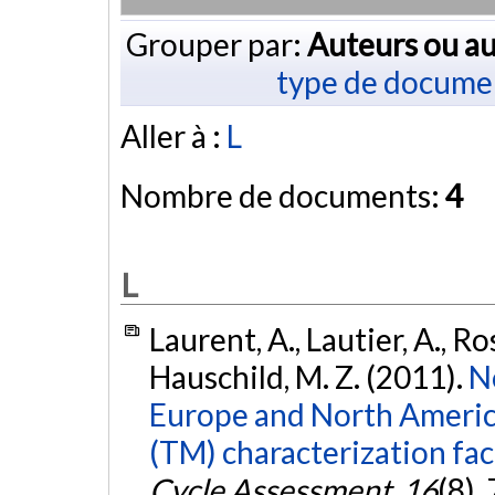
Grouper par:
Auteurs ou au
type de docume
Aller à :
L
Nombre de documents:
4
L
Laurent, A., Lautier, A., Ro
Hauschild, M. Z. (2011).
N
Europe and North America
(TM) characterization fac
Cycle Assessment
,
16
(8),