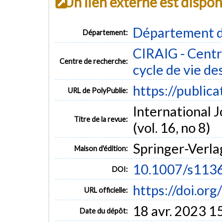
Un lien externe est dispo
Département d
Département:
CIRAIG - Centre
Centre de recherche:
cycle de vie de
https://public
URL de PolyPublie:
International 
Titre de la revue:
(vol. 16, no 8)
Springer-Verla
Maison d'édition:
10.1007/s113
DOI:
https://doi.o
URL officielle:
18 avr. 2023 1
Date du dépôt: