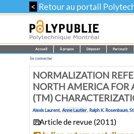
<
Retour au portail Polyte
Accueil
À propos
Déposer
Parcourir
Se connecter
NORMALIZATION REFE
NORTH AMERICA FOR 
(TM) CHARACTERIZAT
Alexis Laurent
,
Anne Lautier
,
Ralph K. Rosenbaum
,
St
Article de revue (2011)