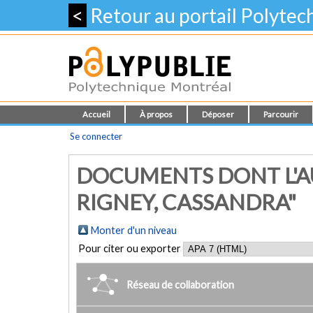
<
Retour au portail Polyte
Accueil
À propos
Déposer
Parcourir
Se connecter
DOCUMENTS DONT L'A
RIGNEY, CASSANDRA"
Monter d'un niveau
Pour citer ou exporter
Réseau de collaboration