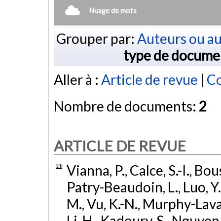
Nuage de mots
Grouper par:
Auteurs ou au
type de docume
Aller à :
Article de revue
|
Co
Nombre de documents:
2
ARTICLE DE REVUE
Vianna, P., Calce, S.-I., Bo
Patry-Beaudoin, L., Luo, Y. 
M., Vu, K.-N., Murphy-Lavall
Li, H., Kadoury, S., Nguyen,