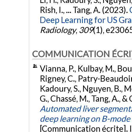
Rish, I., ... Tang, A. (2023).
Deep Learning for US Grad
Radiology
,
309
(1), e2306
COMMUNICATION ÉCRI
Vianna, P., Kulbay, M., Bous
Rigney, C., Patry-Beaudoin,
Kadoury, S., Nguyen, B., Mo
G., Chassé, M., Tang, A., &
Automated liver segmentat
deep learning on B-mode
[Communication écrite]. I