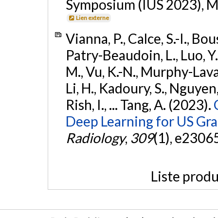
Symposium (IUS 2023), Mo
Lien externe
Vianna, P., Calce, S.-I., Bo
Patry-Beaudoin, L., Luo, Y. 
M., Vu, K.-N., Murphy-Lavall
Li, H., Kadoury, S., Nguyen,
Rish, I., ... Tang, A. (2023).
Deep Learning for US Grad
Radiology
,
309
(1), e2306
Liste produ