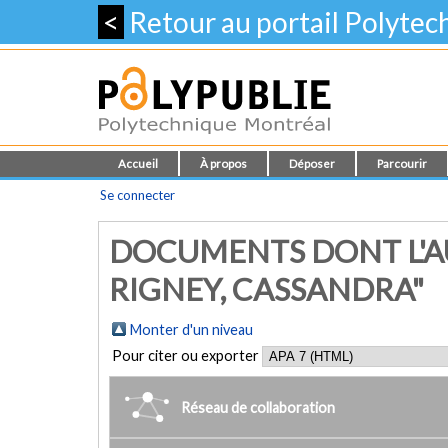
<
Retour au portail Polyte
Accueil
À propos
Déposer
Parcourir
Se connecter
DOCUMENTS DONT L'A
RIGNEY, CASSANDRA"
Monter d'un niveau
Pour citer ou exporter
Réseau de collaboration