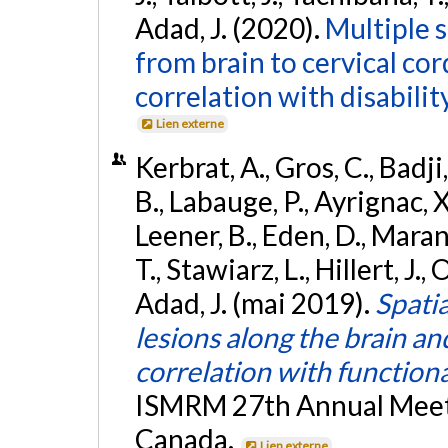
Adad, J. (2020).
Multiple s
from brain to cervical cor
correlation with disability
Lien externe
Kerbrat, A., Gros, C., Badji,
B., Labauge, P., Ayrignac, X.
Leener, B., Eden, D., Mara
T., Stawiarz, L., Hillert, J., 
Adad, J. (mai 2019).
Spatia
lesions along the brain an
correlation with functiona
ISMRM 27th Annual Meeti
Canada.
Lien externe