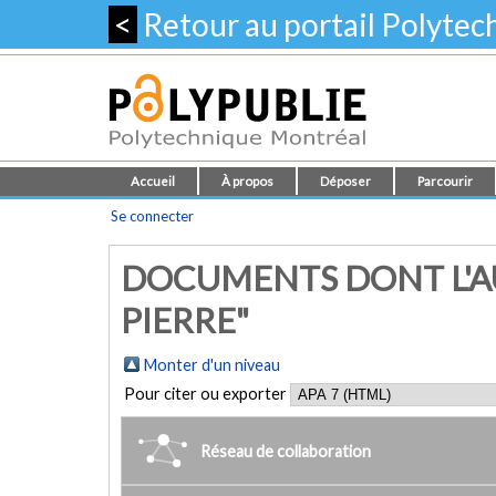
<
Retour au portail Polyte
Accueil
À propos
Déposer
Parcourir
Se connecter
DOCUMENTS DONT L'AU
PIERRE"
Monter d'un niveau
Pour citer ou exporter
Réseau de collaboration