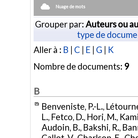
Nuage de mots
Grouper par:
Auteurs ou au
type de docume
Aller à :
B
|
C
|
E
|
G
|
K
Nombre de documents:
9
B
Benveniste, P.-L., Létourn
L., Fetco, D., Hori, M., Kam
Audoin, B., Bakshi, R., Banni
Callot, V., Charlson, E., Ch