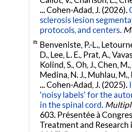
... Cohen-Adad, J. (2026).
sclerosis lesion segmenta
protocols, and centers.
Mu
Benveniste, P.-L., Letourne
D., Lee, L. E., Prat, A., Vav
Kolind, S., Oh, J., Chen, M.
Medina, N. J., Muhlau, M., K
... Cohen-Adad, J. (2025).
'noisy labels' for the au
in the spinal cord.
Multipl
603. Présentée à Congre
Treatment and Research i