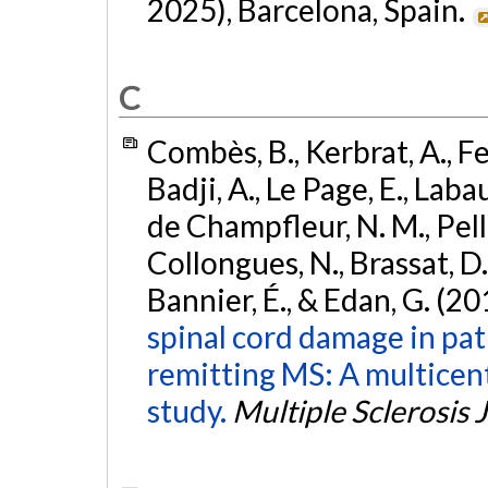
2025), Barcelona, Spain.
C
Combès, B., Kerbrat, A., Fer
Badji, A., Le Page, E., Labau
de Champfleur, N. M., Pellet
Collongues, N., Brassat, D.,
Bannier, É., & Edan, G. (20
spinal cord damage in pat
remitting MS: A multicent
study.
Multiple Sclerosis 