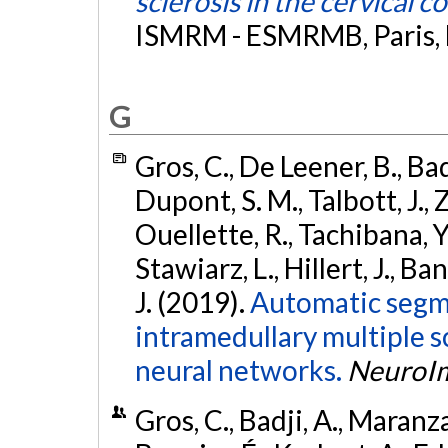
sclerosis in the cervical c
ISMRM - ESMRMB, Paris, 
G
Gros, C., De Leener, B., Bad
Dupont, S. M., Talbott, J., 
Ouellette, R., Tachibana, Y.
Stawiarz, L., Hillert, J., Ba
J. (2019).
Automatic segme
intramedullary multiple s
neural networks.
NeuroI
Gros, C., Badji, A., Maranza