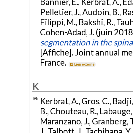
Bannier, É., Kerbrat, A., Eda
Pelletier, J., Audoin, B., R
Filippi, M., Bakshi, R., Tauh
Cohen-Adad, J. (juin 2018
segmentation in the spina
[Affiche]. Joint annual 
France.
Lien externe
K
Kerbrat, A., Gros, C., Badji,
B., Chouteau, R., Labauge, P
Maranzano, J., Granberg, T.,
J., Talbott, J., Tachibana, Y