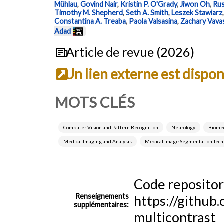
Mühlau
,
Govind Nair
,
Kristin P. O'Grady
,
Jiwon Oh
,
Rus
Timothy M. Shepherd
,
Seth A. Smith
,
Leszek Stawiarz
Constantina A. Treaba
,
Paola Valsasina
,
Zachary Vava
Adad
Article de revue (2026)
Un lien externe est dispo
MOTS CLÉS
Computer Vision and Pattern Recognition
Neurology
Biomed
Medical Imaging and Analysis
Medical Image Segmentation Tec
Code repositor
Renseignements
https://github
supplémentaires:
multicontrast