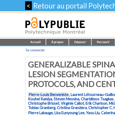
<
Retour au portail Polyte
Accueil
À propos
Déposer
Parcourir
Se connecter
GENERALIZABLE SPINA
LESION SEGMENTATION
PROTOCOLS, AND CEN
Pierre-Louis Benveniste
,
Laurent Létourneau-Guillo
Kouhei Kamiya
,
Steven Messina
,
Charidimos Tsagkas
,
Christophe Brisset
,
Virginie Callot
,
Erik Charlson
,
Mic
Tobias Granberg
,
Cristina Granziera
,
Christopher C.
Pierre Labauge
,
Lisa Eunyoung Lee
,
Yaou Liu
,
Caterin