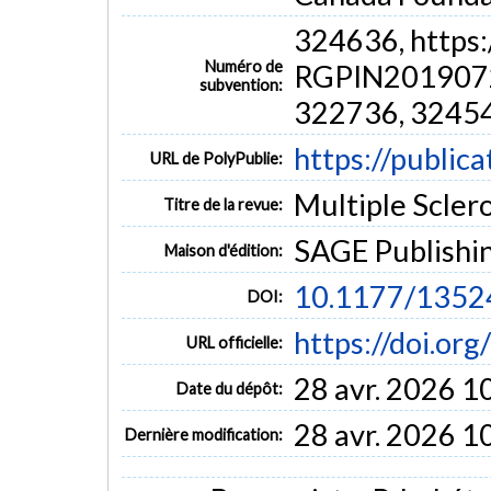
324636, https:
Numéro de
RGPIN2019072
subvention:
322736, 3245
https://public
URL de PolyPublie:
Multiple Sclero
Titre de la revue:
SAGE Publishi
Maison d'édition:
10.1177/135
DOI:
https://doi.o
URL officielle:
28 avr. 2026 1
Date du dépôt:
28 avr. 2026 1
Dernière modification: