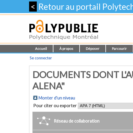
<
Retour au portail Polyte
Accueil
À propos
Déposer
Parcourir
Se connecter
DOCUMENTS DONT L'AU
ALENA"
Monter d'un niveau
Pour citer ou exporter
Réseau de collaboration