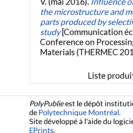
V. (mai 2016).
Influence o
the microstructure and me
parts produced by selecti
study
[Communication écri
Conference on Processin
Materials (THERMEC 2016)
Liste produi
PolyPublie
est le dépôt institut
de
Polytechnique Montréal
.
Site développé à l'aide du logicie
EPrints
.