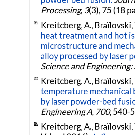
Processing
,
3
(3), 75 (18 p
Kreitcberg, A., Braïlovski,
heat treatment and hot is
microstructure and mecha
alloy processed by laser 
Science and Engineering:
Kreitcberg, A., Braïlovski,
temperature mechanical b
by laser powder-bed fusi
Engineering A
,
700
, 540-
Kreitcberg, A., Braïlovski, 