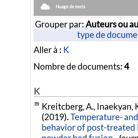
Nuage de mots
Grouper par:
Auteurs ou au
type de docume
Aller à :
K
Nombre de documents:
4
K
Kreitcberg, A., Inaekyan, K
(2019).
Temperature- and
behavior of post-treated 
powder bed fusion.
Journ