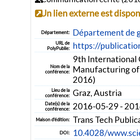
Un lien externe est dispo
Département de 
Département:
URL de
https://publicati
PolyPublie:
9th International
Nom de la
Manufacturing o
conférence:
2016)
Lieu de la
Graz, Austria
conférence:
Date(s) de la
2016-05-29 - 20
conférence:
Trans Tech Public
Maison d'édition:
10.4028/www.scie
DOI: