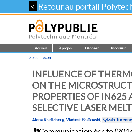
<
Retour au portail Polyte
Accueil
À propos
Déposer
Parcourir
Se connecter
INFLUENCE OF THERM
ON THE MICROSTRUC
PROPERTIES OF IN625
SELECTIVE LASER MEL
Alena Kreitcberg
,
Vladimir Braïlovski
,
Sylvain Turenne
Communication écrite (201