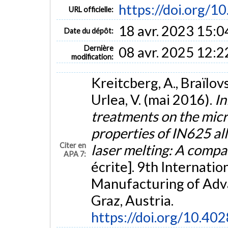
https://doi.org/10
URL officielle:
18 avr. 2023 15:0
Date du dépôt:
Dernière
08 avr. 2025 12:2
modification:
Kreitcberg, A., Braïlovsk
Urlea, V. (mai 2016).
In
treatments on the mic
properties of IN625 al
Citer en
laser melting: A compa
APA 7:
écrite]. 9th Internati
Manufacturing of Adv
Graz, Austria.
https://doi.org/10.40