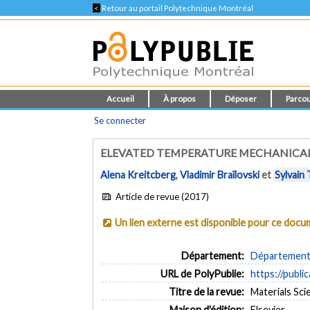
<
Retour au portail Polytechnique Montréal
Accueil
À propos
Déposer
Parcou
Se connecter
ELEVATED TEMPERATURE MECHANICAL 
Alena Kreitcberg
,
Vladimir Braïlovski
et
Sylvain
Article de revue (2017)
Un lien externe est disponible pour ce doc
Département:
Département 
URL de PolyPublie:
https://publi
Titre de la revue:
Materials Sci
Maison d'édition:
Elsevier