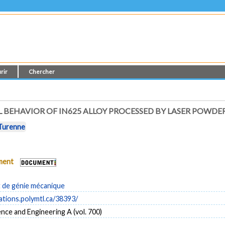
rir
Chercher
BEHAVIOR OF IN625 ALLOY PROCESSED BY LASER POWDE
 Turenne
ument
de génie mécanique
cations.polymtl.ca/38393/
ence and Engineering A (vol. 700)