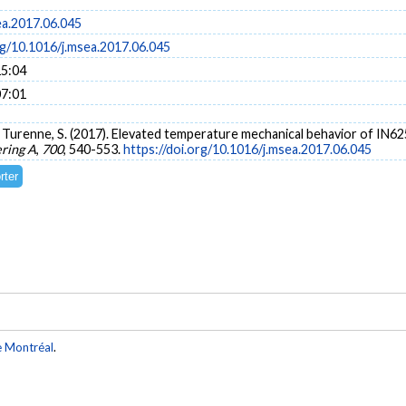
ea.2017.06.045
rg/10.1016/j.msea.2017.06.045
15:04
07:01
, & Turenne, S. (2017). Elevated temperature mechanical behavior of IN6
ering A
,
700
, 540-553.
https://doi.org/10.1016/j.msea.2017.06.045
e Montréal
.