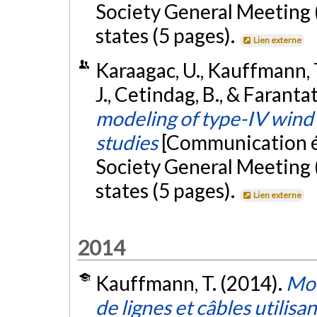
Society General Meeting
states (5 pages).
Lien externe
Karaagac, U., Kauffmann, T.
J., Cetindag, B., & Farantat
modeling of type-IV wind 
studies
[Communication é
Society General Meeting
states (5 pages).
Lien externe
2014
Kauffmann, T. (2014).
Mod
de lignes et câbles utilis