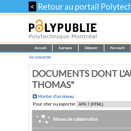
<
Retour au portail Polyte
Accueil
À propos
Déposer
Parcourir
Se connecter
DOCUMENTS DONT L'A
THOMAS"
Monter d'un niveau
Pour citer ou exporter
Réseau de collaboration