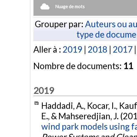
Nuage de mots
Grouper par:
Auteurs ou au
type de docume
Aller à :
2019
|
2018
|
2017
Nombre de documents:
11
2019
Haddadi, A., Kocar, I., Kau
E., & Mahseredjian, J. (20
wind park models using fa
Power Systems and Clean