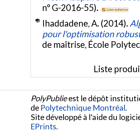
n° G-2016-55).
Lien externe
Ihaddadene, A. (2014).
Al
pour l'optimisation robus
de maîtrise, École Polyte
Liste produ
PolyPublie
est le dépôt institut
de
Polytechnique Montréal
.
Site développé à l'aide du logicie
EPrints
.