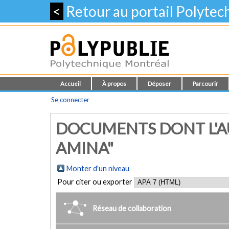
<
Retour au portail Polyte
Accueil
À propos
Déposer
Parcourir
Se connecter
DOCUMENTS DONT L'A
AMINA"
Monter d'un niveau
Pour citer ou exporter
Réseau de collaboration