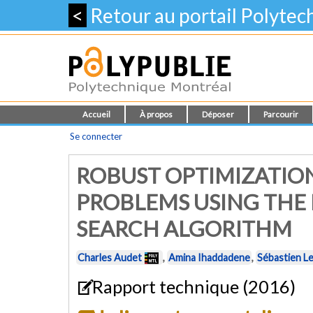
<
Retour au portail Polyte
Accueil
À propos
Déposer
Parcourir
Se connecter
ROBUST OPTIMIZATIO
PROBLEMS USING THE 
SEARCH ALGORITHM
Charles Audet
,
Amina Ihaddadene
,
Sébastien Le
Rapport technique (2016)