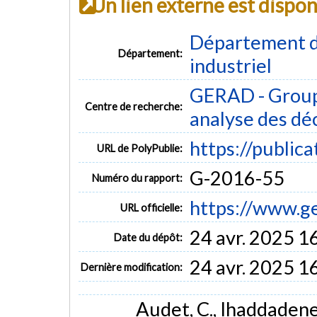
Un lien externe est dispo
Département d
Département:
industriel
GERAD - Group
Centre de recherche:
analyse des dé
https://public
URL de PolyPublie:
G-2016-55
Numéro du rapport:
https://www.g
URL officielle:
24 avr. 2025 1
Date du dépôt:
24 avr. 2025 1
Dernière modification:
Audet, C., Ihaddadene, 