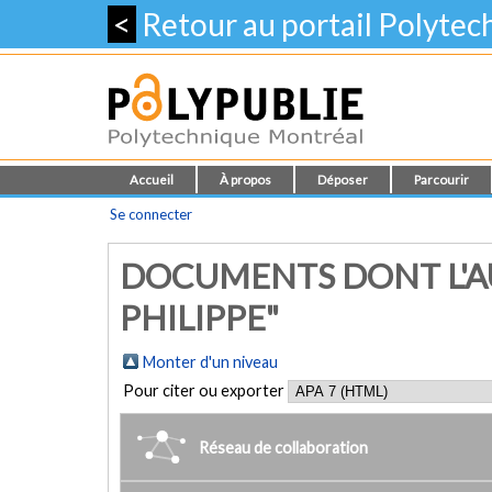
<
Retour au portail Polyte
Accueil
À propos
Déposer
Parcourir
Se connecter
DOCUMENTS DONT L'AU
PHILIPPE"
Monter d'un niveau
Pour citer ou exporter
Réseau de collaboration