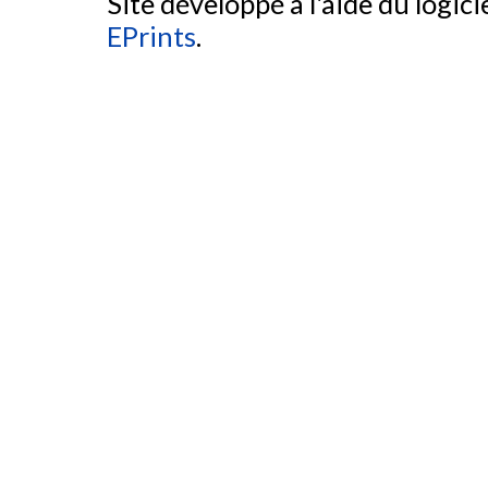
Site développé à l'aide du logicie
EPrints
.