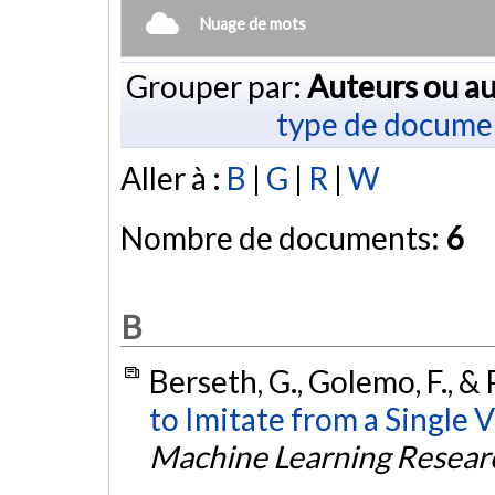
Nuage de mots
Grouper par:
Auteurs ou au
type de docume
Aller à :
B
|
G
|
R
|
W
Nombre de documents:
6
B
Berseth, G., Golemo, F., & P
to Imitate from a Single
Machine Learning Resear