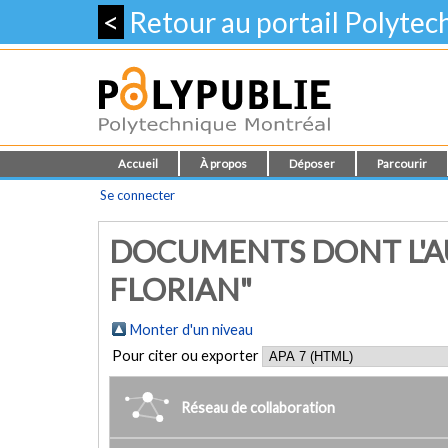
<
Retour au portail Polyte
Accueil
À propos
Déposer
Parcourir
Se connecter
DOCUMENTS DONT L'A
FLORIAN"
Monter d'un niveau
Pour citer ou exporter
Réseau de collaboration