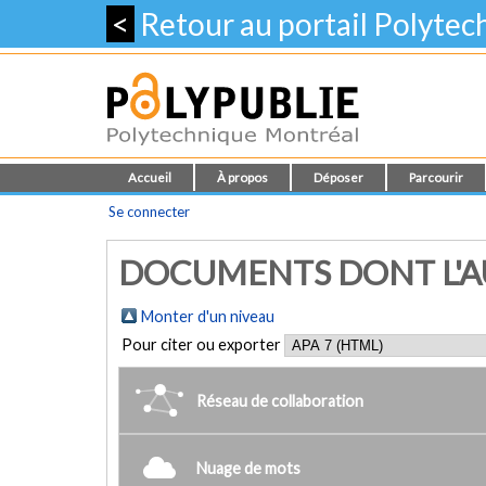
<
Retour au portail Polyte
Accueil
À propos
Déposer
Parcourir
Se connecter
DOCUMENTS DONT L'AU
Monter d'un niveau
Pour citer ou exporter
Réseau de collaboration
Nuage de mots