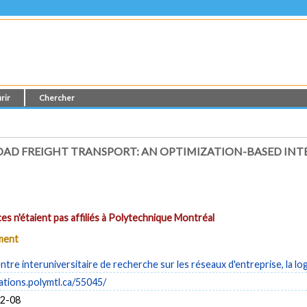
rir
Chercher
ROAD FREIGHT TRANSPORT: AN OPTIMIZATION-BASED IN
es n'étaient pas affiliés à Polytechnique Montréal
ument
tre interuniversitaire de recherche sur les réseaux d'entreprise, la log
cations.polymtl.ca/55045/
2-08