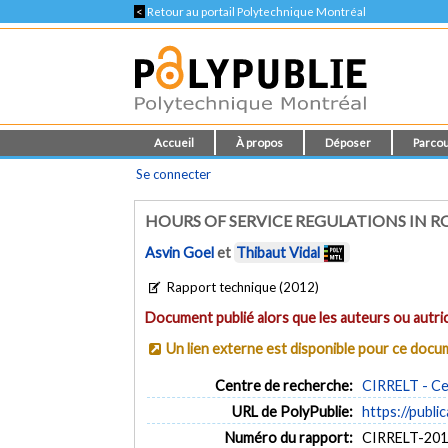
<
Retour au portail Polytechnique Montréal
Accueil
À propos
Déposer
Parcou
Se connecter
HOURS OF SERVICE REGULATIONS IN 
Asvin Goel
et
Thibaut Vidal
Rapport technique (2012)
Document publié alors que les auteurs ou autric
Un lien externe est disponible pour ce doc
Centre de recherche:
CIRRELT - Cen
URL de PolyPublie:
https://publi
Numéro du rapport:
CIRRELT-201