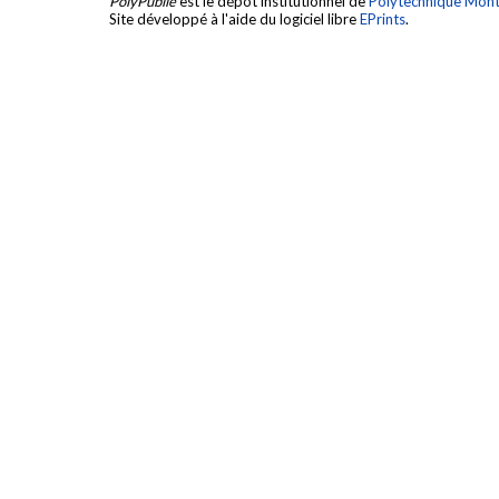
PolyPublie
est le dépôt institutionnel de
Polytechnique Mont
Site développé à l'aide du logiciel libre
EPrints
.