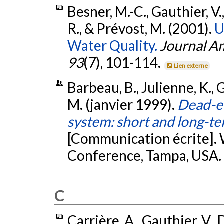
Besner, M.-C., Gauthier, V.
R., & Prévost, M. (2001).
U
Water Quality.
Journal A
93
(7), 101-114.
Lien externe
Barbeau, B., Julienne, K., G
M. (janvier 1999).
Dead-en
system: short and long-te
[Communication écrite].
Conference, Tampa, USA.
C
Carrière, A., Gauthier, V.,