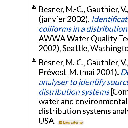
Besner, M.-C., Gauthier, V.
(janvier 2002).
Identificat
coliforms in a distributio
AWWA Water Quality Te
2002), Seattle, Washingt
Besner, M.-C., Gauthier, V.
Prévost, M. (mai 2001).
De
analyser to identify sourc
distribution systems
[Com
water and environmental
distribution systems anal
USA.
Lien externe