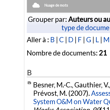
Nuage de mots
Grouper par:
Auteurs ou au
type de docume
Aller à :
B
|
C
|
D
|
F
|
G
|
L
|
M
Nombre de documents:
21
B
Besner, M.-C., Gauthier, V.,
Prévost, M. (2007).
Assess
System O&M on Water Qu
Works Association
,
99
(11