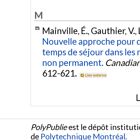
M
Mainville, É., Gauthier, V.,
Nouvelle approche pour d
temps de séjour dans les 
non permanent.
Canadian 
612-621.
Lien externe
L
PolyPublie
est le dépôt institut
de
Polytechnique Montréal
.