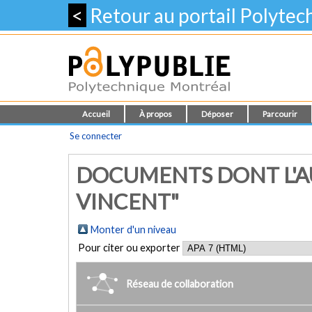
<
Retour au portail Polyte
Accueil
À propos
Déposer
Parcourir
Se connecter
DOCUMENTS DONT L'AU
VINCENT"
Monter d'un niveau
Pour citer ou exporter
Réseau de collaboration