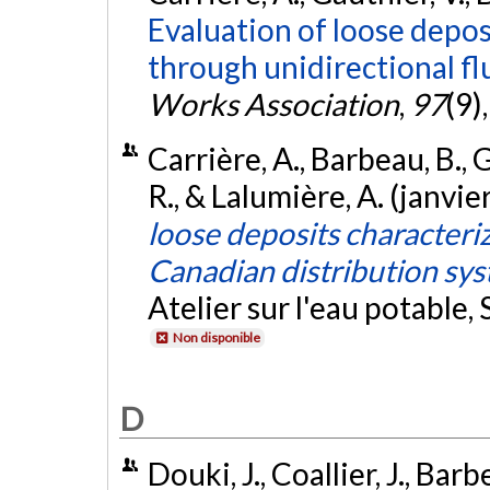
Evaluation of loose depos
through unidirectional fl
Works Association
,
97
(9)
Carrière, A., Barbeau, B., G
R., & Lalumière, A. (janvie
loose deposits characteriz
Canadian distribution sy
Atelier sur l'eau potable,
Non disponible
D
Douki, J., Coallier, J., Barb