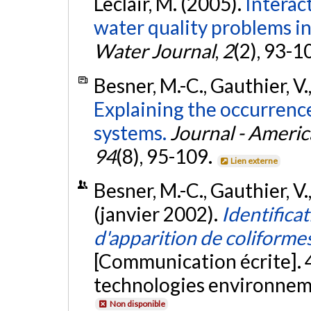
Leclair, M. (2005).
Interac
water quality problems in
Water Journal
,
2
(2), 93-1
Besner, M.-C., Gauthier, V.
Explaining the occurrence
systems.
Journal - Ameri
94
(8), 95-109.
Lien externe
Besner, M.-C., Gauthier, V.
(janvier 2002).
Identifica
d'apparition de coliforme
[Communication écrite]. 4
technologies environnem
Non disponible