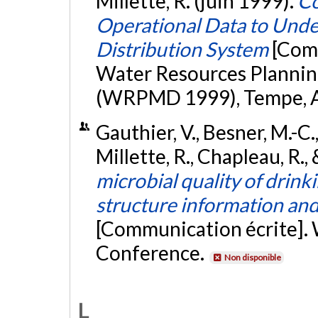
Millette, R. (juin 1999).
Co
Operational Data to Unde
Distribution System
[Comm
Water Resources Planni
(WRPMD 1999), Tempe, Ar
Gauthier, V., Besner, M.-C.
Millette, R., Chapleau, R.,
microbial quality of drink
structure information an
[Communication écrite].
Conference.
Non disponible
L