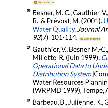
Lien externe
Besner, M.-C., Gauthier, V.
R., & Prévost, M. (2001).
U
Water Quality.
Journal A
93
(7), 101-114.
Lien externe
Gauthier, V., Besner, M.-C.
Millette, R. (juin 1999).
Co
Operational Data to Unde
Distribution System
[Comm
Water Resources Planni
(WRPMD 1999), Tempe, Ar
Barbeau, B., Julienne, K., G