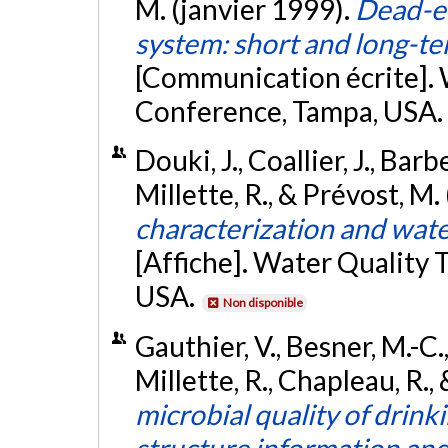
M. (janvier 1999).
Dead-en
system: short and long-te
[Communication écrite].
Conference, Tampa, USA.
Douki, J., Coallier, J., Barb
Millette, R., & Prévost, M
characterization and water
[Affiche]. Water Quality
USA.
Non disponible
Gauthier, V., Besner, M.-C.
Millette, R., Chapleau, R.,
microbial quality of drink
structure information an