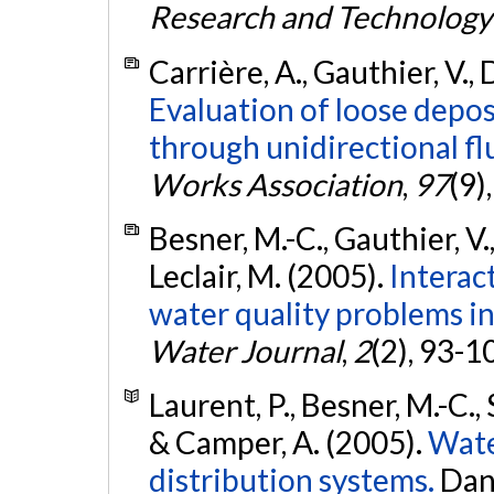
Research and Technolog
Carrière, A., Gauthier, V.,
Evaluation of loose depos
through unidirectional fl
Works Association
,
97
(9)
Besner, M.-C., Gauthier, V.
Leclair, M. (2005).
Interac
water quality problems in
Water Journal
,
2
(2), 93-1
Laurent, P., Besner, M.-C., 
& Camper, A. (2005).
Wate
distribution systems.
Dans