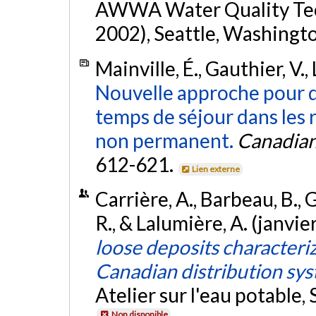
AWWA Water Quality Te
2002), Seattle, Washingt
Mainville, É., Gauthier, V.,
Nouvelle approche pour d
temps de séjour dans les 
non permanent.
Canadian 
612-621.
Lien externe
Carrière, A., Barbeau, B., G
R., & Lalumière, A. (janvie
loose deposits characteriz
Canadian distribution sy
Atelier sur l'eau potable,
Non disponible