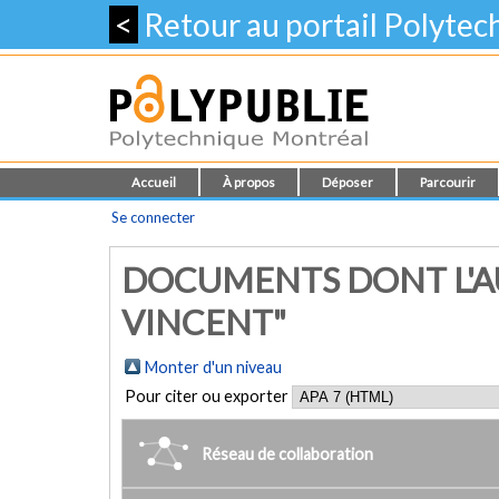
<
Retour au portail Polyte
Accueil
À propos
Déposer
Parcourir
Se connecter
DOCUMENTS DONT L'AU
VINCENT"
Monter d'un niveau
Pour citer ou exporter
Réseau de collaboration