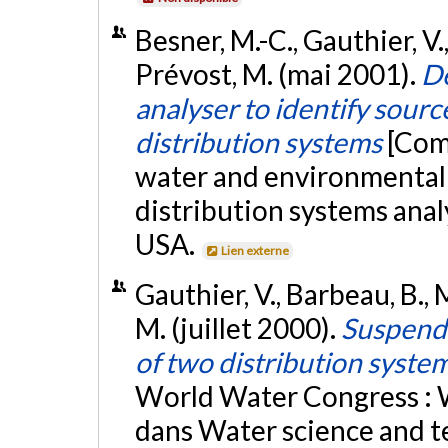
Besner, M.-C., Gauthier, V.
Prévost, M. (mai 2001).
De
analyser to identify sourc
distribution systems
[Com
water and environmental
distribution systems anal
USA.
Lien externe
Gauthier, V., Barbeau, B., M
M. (juillet 2000).
Suspende
of two distribution syste
World Water Congress : Wa
dans Water science and t