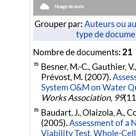
Nuage de mots
Grouper par:
Auteurs ou au
type de docume
Nombre de documents:
21
Besner, M.-C., Gauthier, V.,
Prévost, M. (2007).
Assess
System O&M on Water Qu
Works Association
,
99
(11
Baudart, J., Olaizola, A., Co
(2005).
Assessment of a 
Viability Test, Whole-Cel