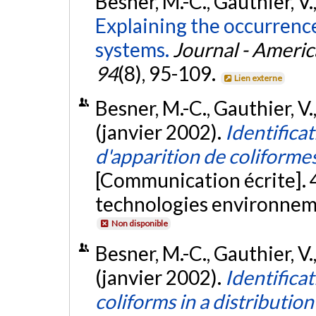
Besner, M.-C., Gauthier, V.
Explaining the occurrence
systems.
Journal - Ameri
94
(8), 95-109.
Lien externe
Besner, M.-C., Gauthier, V.
(janvier 2002).
Identifica
d'apparition de coliforme
[Communication écrite]. 4
technologies environnem
Non disponible
Besner, M.-C., Gauthier, V.
(janvier 2002).
Identificat
coliforms in a distributio