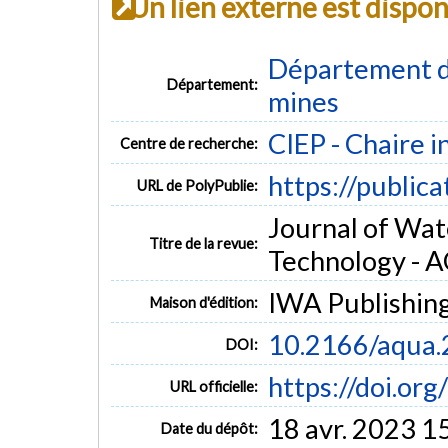
Un lien externe est dispo
Département de
Département:
mines
CIEP - Chaire i
Centre de recherche:
https://public
URL de PolyPublie:
Journal of Wat
Titre de la revue:
Technology - AQ
IWA Publishin
Maison d'édition:
10.2166/aqua
DOI:
https://doi.or
URL officielle:
18 avr. 2023 1
Date du dépôt: