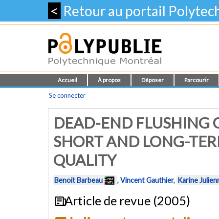
<
Retour au portail Polyte
Accueil
À propos
Déposer
Parcourir
Se connecter
DEAD-END FLUSHING O
SHORT AND LONG-TER
QUALITY
Benoit Barbeau
,
Vincent Gauthier
,
Karine Julien
Article de revue (2005)