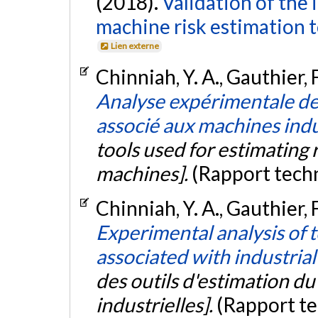
(2018).
Validation of the 
machine risk estimation t
Lien externe
Chinniah, Y. A., Gauthier, F
Analyse expérimentale des
associé aux machines indu
tools used for estimating 
machines].
(Rapport tech
Chinniah, Y. A., Gauthier, F
Experimental analysis of t
associated with industria
des outils d'estimation d
industrielles].
(Rapport te