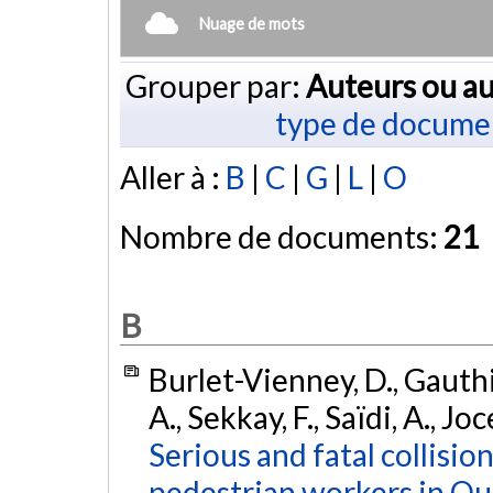
Nuage de mots
Grouper par:
Auteurs ou au
type de docume
Aller à :
B
|
C
|
G
|
L
|
O
Nombre de documents:
21
B
Burlet-Vienney, D., Gauthier
A., Sekkay, F., Saïdi, A., Jo
Serious and fatal collis
pedestrian workers in Que