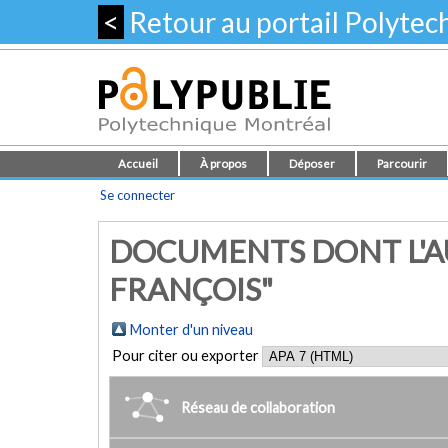
<
Retour au portail Polyte
Accueil
À propos
Déposer
Parcourir
Se connecter
DOCUMENTS DONT L'AU
FRANÇOIS"
Monter d'un niveau
Pour citer ou exporter
Réseau de collaboration