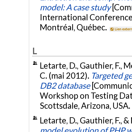
model: A case study
[Comm
International Conference 
Montréal, Québec.
Lien exter
L
Letarte, D., Gauthier, F., 
C. (mai 2012).
Targeted ge
DB2 database
[Communica
Workshop on Testing Dat
Scottsdale, Arizona, USA.
Letarte, D., Gauthier, F., 
model evolution of PHP w