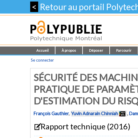
<
Retour au portail Polyte
Accueil
À propos
Déposer
Parcourir
Se connecter
SÉCURITÉ DES MACHIN
PRATIQUE DE PARAMÈT
D'ESTIMATION DU RIS
François Gauthier
,
Yuvin Adnarain Chinniah
,
Dami
Rapport technique (2016)