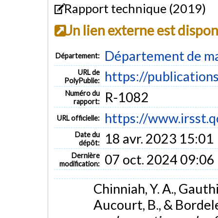
Rapport technique (2019)
Un lien externe est dispo
Département de mat
Département:
URL de
https://publication
PolyPublie:
Numéro du
R-1082
rapport:
https://www.irsst.
URL officielle:
Date du
18 avr. 2023 15:01
dépôt:
Dernière
07 oct. 2024 09:06
modification:
Chinniah, Y. A., Gauthi
Aucourt, B., & Bordel