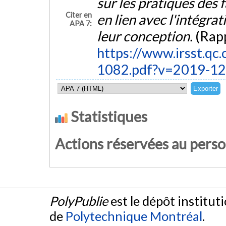
sur les pratiques des
Citer en
en lien avec l'intégra
APA 7:
leur conception.
(Rap
https://www.irsst.q
1082.pdf?v=2019-12
Statistiques
Actions réservées au pers
PolyPublie
est le dépôt institut
de
Polytechnique Montréal
.