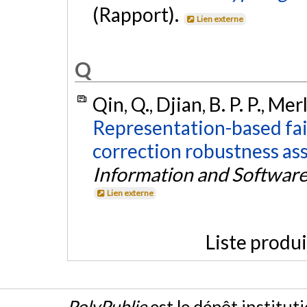
(Rapport).
Lien externe
Q
Qin, Q., Djian, B. P. P., Mer
Representation-based fai
correction robustness as
Information and Softwar
Lien externe
Liste produ
PolyPublie
est le dépôt institut