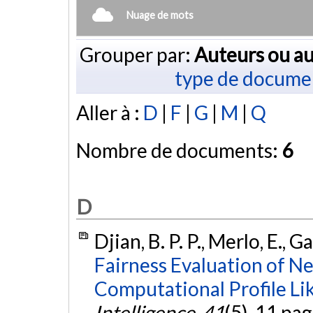
Nuage de mots
Grouper par:
Auteurs ou au
type de docume
Aller à :
D
|
F
|
G
|
M
|
Q
Nombre de documents:
6
D
Djian, B. P. P., Merlo, E., 
Fairness Evaluation of 
Computational Profile Li
Intelligence
,
41
(5), 11 pa