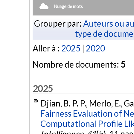
Nuage de mots
Grouper par:
Auteurs ou au
type de docume
Aller à :
2025
|
2020
Nombre de documents:
5
2025
Djian, B. P. P., Merlo, E., 
Fairness Evaluation of 
Computational Profile Li
Intelligence
,
41
(5), 11 pa