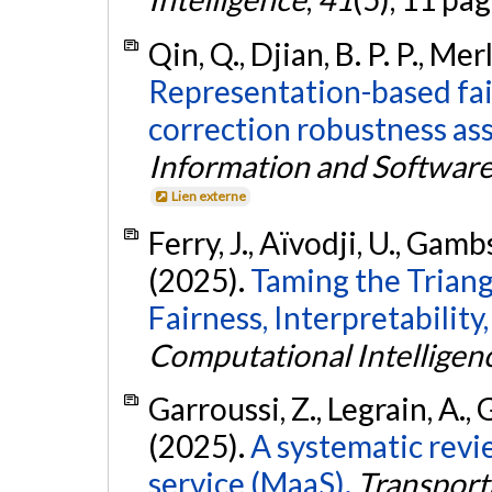
Qin, Q., Djian, B. P. P., Mer
Representation-based fai
correction robustness as
Information and Softwar
Lien externe
Ferry, J., Aïvodji, U., Gambs
(2025).
Taming the Triang
Fairness, Interpretability
Computational Intelligen
Garroussi, Z., Legrain, A., 
(2025).
A systematic revie
service (MaaS).
Transport