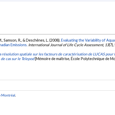
M., Samson, R., & Deschênes, L. (2008).
Evaluating the Variability of Aq
nadian Emissions.
International Journal of Life Cycle Assessment
,
13
(7)
a résolution spatiale sur les facteurs de caractérisation de LUCAS pour 
de cas sur le Telepod
[Mémoire de maîtrise, École Polytechnique de Mo
e Montréal
.