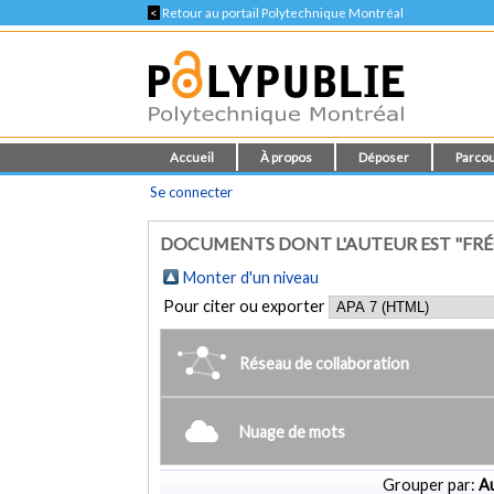
<
Retour au portail Polytechnique Montréal
Accueil
À propos
Déposer
Parcou
Se connecter
DOCUMENTS DONT L'AUTEUR EST "FR
Monter d'un niveau
Pour citer ou exporter
Réseau de collaboration
Nuage de mots
Grouper par:
Au