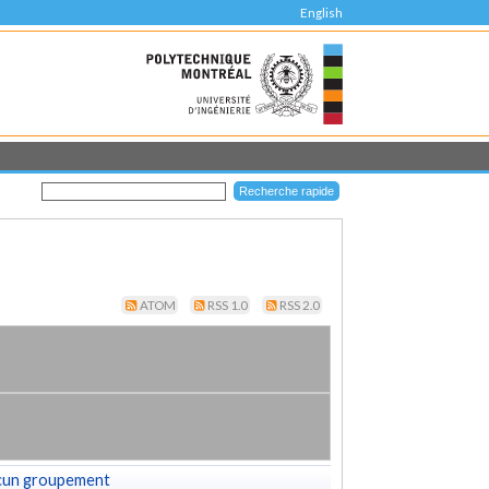
English
ATOM
RSS 1.0
RSS 2.0
cun groupement