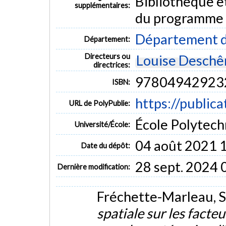
Bibliothèque e
supplémentaires:
du programme
Département d
Département:
Directeurs ou
Louise Deschê
directrices:
97804942923
ISBN:
https://public
URL de PolyPublie:
École Polytech
Université/École:
04 août 2021 
Date du dépôt:
28 sept. 2024 
Dernière modification:
Fréchette-Marleau, S
spatiale sur les fact