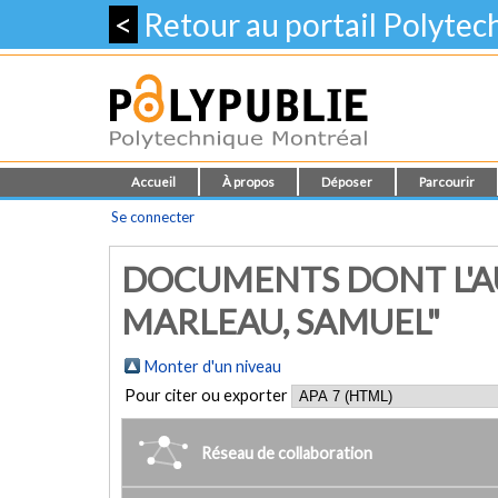
<
Retour au portail Polyte
Accueil
À propos
Déposer
Parcourir
Se connecter
DOCUMENTS DONT L'A
MARLEAU, SAMUEL"
Monter d'un niveau
Pour citer ou exporter
Réseau de collaboration