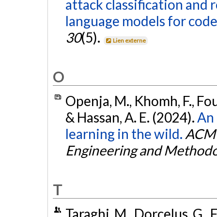
attack classification and 
language models for code
30
(5).
Lien externe
O
Openja, M., Khomh, F., Foun
& Hassan, A. E. (2024).
An 
learning in the wild.
ACM 
Engineering and Method
T
Taraghi, M., Dorcelus, G., 