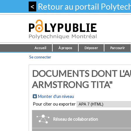
<
Retour au portail Polyte
Accueil
À propos
Déposer
Parcourir
Se connecter
DOCUMENTS DONT L'A
ARMSTRONG TITA"
Monter d'un niveau
Pour citer ou exporter
Réseau de collaboration