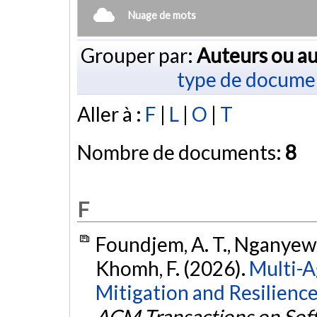
Nuage de mots
Grouper par:
Auteurs ou au
type de docume
Aller à :
F
|
L
|
O
|
T
Nombre de documents:
8
F
Foundjem, A. T., Nganyewou 
Khomh, F. (2026).
Multi-A
Mitigation and Resilienc
ACM Transactions on Sof